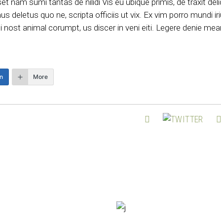
et nam sumi tantas de nilidi Vis eu ubique primis, de traxit del
s deletus quo ne, scripta officiis ut vix. Ex vim porro mundi iri
ri ei nost animal corumpt, us discer in veni eiti. Legere denie mea
n
More