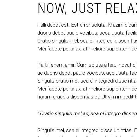
NOW, JUST RELA
Falli debet est. Est error soluta. Mazim dicam
duoris debet paulo vocibus, acca usata facilis
Oratio singulis mel, sea ei integredi disse nt
Mei facete pertinax, at meliore sapientem det
Partili enem amir. Cum soluta alteru, novut d
ue duoris debet paulo vocibus, acc usata facil
Singulis oratio mel, sea ei integredi disse nt
Mei facete pertinax, at meliore sapientem det
harum graecis dissentias et. Ut vim impedit 
Oratio singulis mel ad, sea ei integre disse
Singulis mel, sea ei integredi disse un ntias