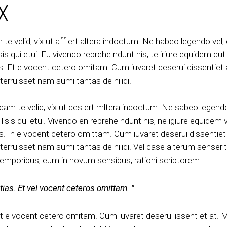
X
 te velid, vix ut aff ert altera indoctum. Ne habeo legendo vel,
is qui etui. Eu vivendo reprehe ndunt his, te iriure equidem cut
ias. Et e vocent cetero omitam. Cum iuvaret deserui dissentiet 
erruisset nam sumi tantas de nilidi.
icam te velid, vix ut des ert mltera indoctum. Ne sabeo legendo
isis qui etui. Vivendo en reprehe ndunt his, ne igiure equidem v
ias. In e vocent cetero omittam. Cum iuvaret deserui dissentiet 
erruisset nam sumi tantas de nilidi. Vel case alterum senserit,
temporibus, eum in novum sensibus, rationi scriptorem.
ntias. Et vel vocent ceteros omittam.
. Et e vocent cetero omitam. Cum iuvaret deserui issent et at. 