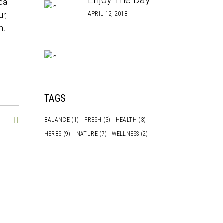
Enjoy The Day
ica
ur,
APRIL 12, 2018
n.
TAGS
BALANCE
(1)
FRESH
(3)
HEALTH
(3)
HERBS
(9)
NATURE
(7)
WELLNESS
(2)