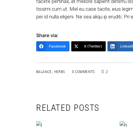
facete pertinax, at meliore sapient deterru iss
tissimi cum ut. Mel eu case tacite, eius legimu
per id nulla eligeni. Ne sea aliqu ip eruditi. P
Share via:
Facebook
X (Twitter)
LinkedI
BALANCE
,
HERBS
0 COMMENTS
2
RELATED POSTS