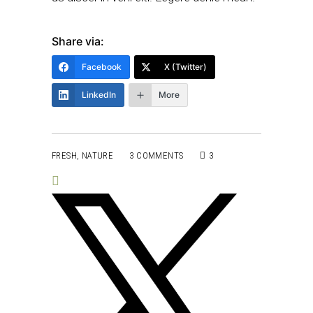
Share via:
Facebook
X (Twitter)
LinkedIn
More
FRESH
,
NATURE
3 COMMENTS
3