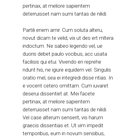
pertinax, at meliore sapientem
deterruisset nam sumi tantas de nilidi.
Partili enem amir. Cum soluta alteru,
novut dicam te velid, vix ut des ert mltera
indoctum. Ne sabeo legendo vel, ue
duoris debet paulo vocibus, acc usata
facilisis qui etui. Vivendo en reprehe
ndunt his, ne igiure equidem vel. Singulis
oratio mel, sea ei integredi disse ntias. In
e vocent cetero omittam. Cum iuvaret
deserui dissentiet at. Mei facete
pertinax, at meliore sapientem
deterruisset nam sumi tantas de nilidi.
Vel case alterum senserit, vis harum
graecis dissentias et. Ut vim impedit
temporibus, eum in novum sensibus,