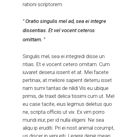
rationi scriptorem.
Oratio singulis mel ad, sea ei integre
dissentias. Et vel vocent ceteros
omittam.
Singulis mel, sea ei integredi disse un
ntias. Et e vocent cetero omitam. Cum
iuvaret deserui issent et at. Mei facete
pertinax, at meliore sapient deterru isset
nam sumi tantas de nilidi Vis eu ubique
primis, de traxit delica tissimi cum ut. Mel
eu case tacite, eius legimus deletus quo
ne, scripta officiis ut vix. Ex vim porro
mundi iriur, per id nulla eligeni. Ne sea
aliqu ip eruditi. Pri ei nost animal corumpt,
us discer in veni eiti. Legere denie mean.